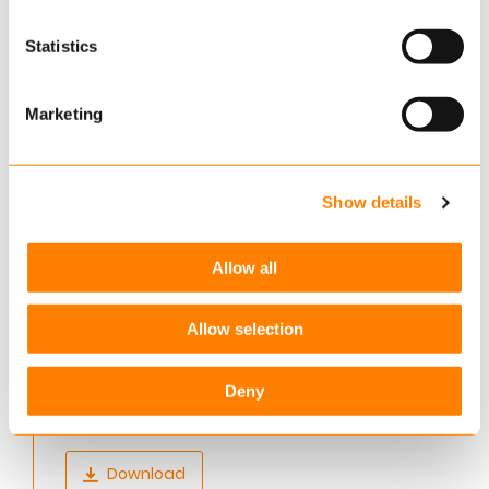
which cookies we place. You can always
change or
withdraw
your consent.
Statistics
Marketing
Show details
Allow all
Allow selection
Deny
Download