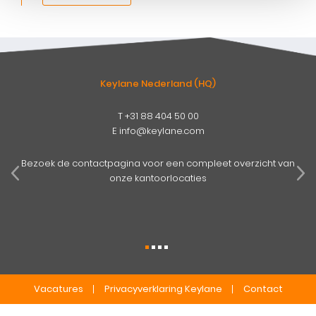
Keylane Nederland (HQ)
T
+31 88 404 50 00
E
info@keylane.com
pens
mog
Bezoek de contactpagina voor een compleet overzicht van
onze kantoorlocaties
Vacatures
Privacyverklaring Keylane
Contact