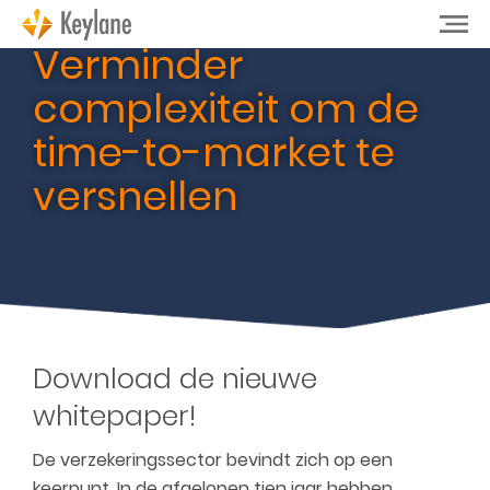
Verminder
complexiteit om de
time-to-market te
versnellen
Download de nieuwe
whitepaper!
De verzekeringssector bevindt zich op een
keerpunt. In de afgelopen tien jaar hebben