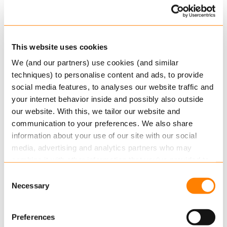
productontwikkeling en -levering te
heroverwegen. Verouderde systemen, lange
ontwikkelingscycli en gefragmenteerde
processen voldoen niet langer aan de eisen van
This website uses cookies
de snel veranderende markt.
We (and our partners) use cookies (and similar
techniques) to personalise content and ads, to provide
Meer informatie
social media features, to analyses our website traffic and
your internet behavior inside and possibly also outside
Ben je klaar om morgen een verschil te maken?
our website. With this, we tailor our website and
Neem contact op met ons team voor meer
communication to your preferences. We also share
informatie over hoe Keylane kan helpen met het
information about your use of our site with our social
moderniseren van je verzekeringssysteem.
media, advertising and analytics partners who may
Vul
hier ons contactformulier in.
combine it with other information that you’ve provided to
them or that they’ve collected from your use of their
Consent
services.
Necessary
Selection
Read more
about this in our cookie statement. Through
Preferences
the cookie settings under “Details”, you can determine