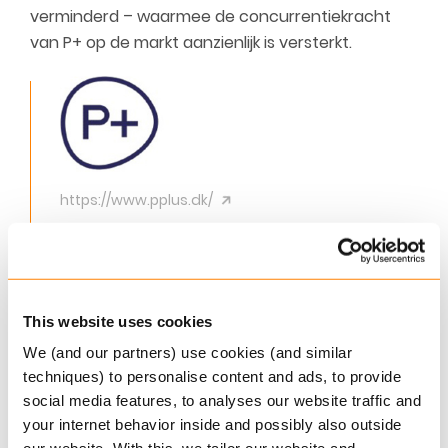
verminderd – waarmee de concurrentiekracht
van P+ op de markt aanzienlijk is versterkt.
https://www.pplus.dk/
100% eigendom van leden
P+ is een pensioenfonds voor academici met bijna
100.000 deelnemers en een van de 10 grootste
This website uses cookies
pensioenuitvoerders van Denemarken.
We (and our partners) use cookies (and similar
techniques) to personalise content and ads, to provide
Download de client case (EN)
social media features, to analyses our website traffic and
your internet behavior inside and possibly also outside