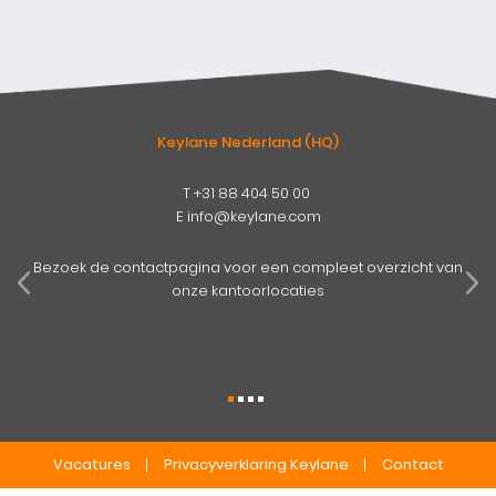
Keylane Nederland (HQ)
T
+31 88 404 50 00
E
info@keylane.com
pens
mog
Bezoek de contactpagina voor een compleet overzicht van
onze kantoorlocaties
Vacatures
Privacyverklaring Keylane
Contact