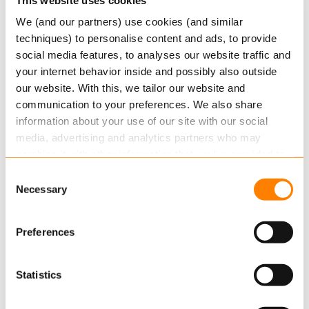
aanwezig naast Arno IJmker:
We (and our partners) use cookies (and similar
techniques) to personalise content and ads, to provide
Arjan Smedeman, Directeur Benelux van
social media features, to analyses our website traffic and
Ameyde
your internet behavior inside and possibly also outside
Michael Olij – Managing Consultant bij Keylane
our website. With this, we tailor our website and
communication to your preferences. We also share
Discussie IT
information about your use of our site with our social
media, advertising and analytics partners who may
combine it with other information that you’ve provided to
Business modellen
them or that they’ve collected from your use of their
Consent
services.
Presentatie verzorgd door Dan van Dijk, Directeur
Necessary
Selection
van Ameyde (Duur: 13 minuten)
Read more
about this in our cookie statement. Through
Presentatie Van Ameyde
Preferences
the cookie settings under “Details”, you can determine
which cookies we place. You can always
change or
Het rondetafelgesprek (Duur: 30 minuten)
withdraw
your consent.
Aanwezig:
Statistics
Arjan Smedeman, Directeur Benelux van