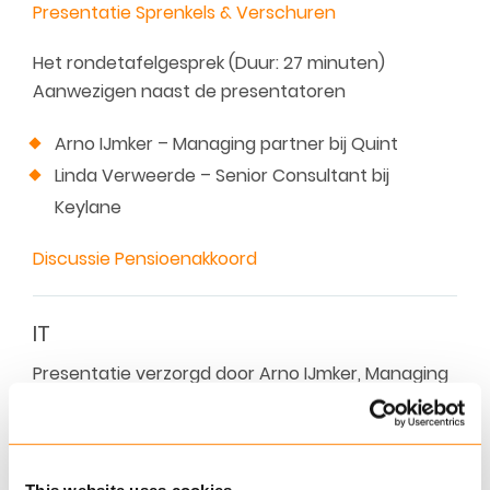
Presentatie Sprenkels & Verschuren
Het rondetafelgesprek (Duur: 27 minuten)
Aanwezigen naast de presentatoren
Arno IJmker – Managing partner bij Quint
Linda Verweerde – Senior Consultant bij
Keylane
Discussie Pensioenakkoord
IT
Presentatie verzorgd door Arno IJmker, Managing
partner bij Quint (Duur: 16 minuten)
Presentatie Quint
Het rondetafelgesprek (Duur: 21 minuten)
This website uses cookies