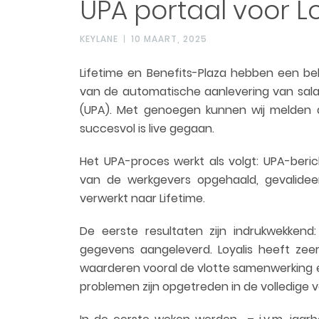
UPA portaal voor Loy
KEYLANE
10 MAART, 2025
Lifetime en Benefits-Plaza hebben een bel
van de automatische aanlevering van sala
(UPA). Met genoegen kunnen wij melden da
succesvol is live gegaan.
Het UPA-proces werkt als volgt: UPA-beric
van de werkgevers opgehaald, gevalidee
verwerkt naar Lifetime.
De eerste resultaten zijn indrukwekken
gegevens aangeleverd. Loyalis heeft zeer
waarderen vooral de vlotte samenwerking e
problemen zijn opgetreden in de volledige 