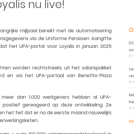
alis nu live!
G
angrijke mijlpaal bereikt met de automatisering
risgegevens via de Uniforme Pensioen Aangifte
DO
t het UPA-portal voor Loyalis in januari 2025
wa
10
hten worden rechtstreeks uit het salarispakket
Le
rd en via het UPA-portaal van Benefits-Plaza
re
10
Me
d: meer dan 1.000 werkgevers hebben al UPA-
Ke
 positief gereageerd op deze ontwikkeling. Ze
10
n het feit dat er na de eerste maand nauwelijks
verwerkingsketen.
Al