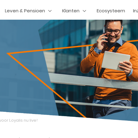
Leven & Pensioen
Klanten
Ecosysteem
In
oor Loyalis nu live!