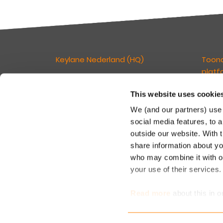
Keylane Nederland (HQ)
Toon
platf
T
+31 88 404 50 00
E
info@keylane.com
This website uses cookie
Wij ge
verzek
We (and our partners) use 
kan ve
Bezoek de contactpagina voor een
social media features, to a
klante
compleet overzicht van onze
outside our website. With 
tegelij
kantoorlocaties
share information about you
in een
who may combine it with ot
your use of their services
Read more
about this in o
determine which cookies 