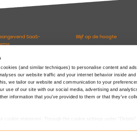
aangevend SaaS-
Blijf op de hoogte
orms
De Keylane nieuwsbrieven
informeren u over relevant ni
s
loven dat technologie de
en ontwikkelingen. U kunt zich d
erings- en pensioensector
cookies (and similar techniques) to personalise content and ads
inschrijven via onderstaande li
randeren. En maken het onze
nalyses our website traffic and your internet behavior inside and
Maak een keuze uit de nieuwsb
n mogelijk om te innoveren en
this, we tailor our website and communication to your preferenc
voor Schadeverzekeringen of
kertijd concurrerend te blijven
r use of our site with our social media, advertising and analytic
& Pensioen.
 steeds veranderende markt.
her information that you’ve provided to them or that they’ve col
Voor Schadeverzekeringen
.
Voor Leven & Pensioen
ur cookie statement. Through the cookie settings under “Details”
we place. You can always
change or withdraw
your consent.