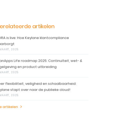
erelateerde artikelen
RA is live: Hoe Keylane klantcompliance
arborgt
 MAART, 2025
anApps Life roadmap 2025: Continuïteit, wet- &
gelgeving en product uitbreiding
 MAART, 2025
er flexibiliteit, veiligheid en schaalbaarheid:
ylane stapt over naar de publieke cloud!
 MAART, 2025
le artikelen