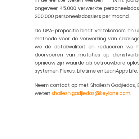
In de eerste weken werden – i.v.m. jaarb
ongeveer 45.000 verwerkte personeelsdossi
200.000 personeelsdossiers per maand.
De UPA-propositie biedt verzekeraars en 
methode voor de verwerking van salarisg
we de datakwaliteit en reduceren we 
doorvoeren van mutaties op dienstverba
opnieuw zijn waarde als betrouwbare oplo
systemen Plexus, Lifetime en LeanApps Life.
Neem contact op met Shailesh Gadjiedas, Ex
weten
shailesh.gadjiedas@keylane.com
.