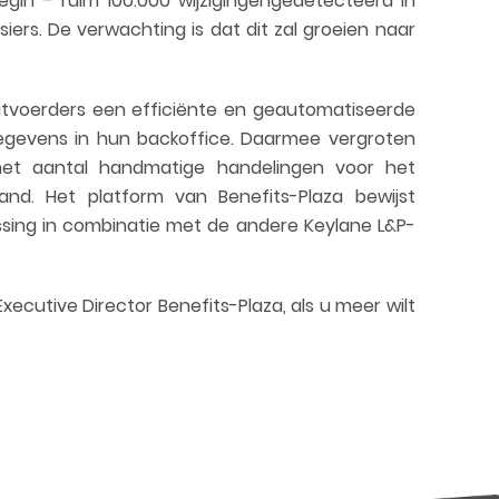
egin – ruim 100.000 wijzigingengedetecteerd in
ers. De verwachting is dat dit zal groeien naar
uitvoerders een efficiënte en geautomatiseerde
egevens in hun backoffice. Daarmee vergroten
het aantal handmatige handelingen voor het
nd. Het platform van Benefits-Plaza bewijst
ssing in combinatie met de andere Keylane L&P-
ecutive Director Benefits-Plaza, als u meer wilt