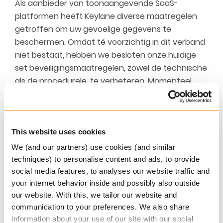
Als aanbieder van toonaangevende SaaS-
platformen heeft Keylane diverse maatregelen
getroffen om uw gevoelige gegevens te
beschermen. Omdat té voorzichtig in dit verband
niet bestaat, hebben we besloten onze huidige
set beveiligingsmaatregelen, zowel de technische
als de procedurele, te verbeteren. Momenteel
werken we aan een aanvullende
productoplossing die u alert maakt op belangrijke
gebeurtenissen die invloed kunnen hebben op de
veiligheid van uw platformen.
This website uses cookies
We (and our partners) use cookies (and similar
Meer informatie
techniques) to personalise content and ads, to provide
social media features, to analyses our website traffic and
Klaar voor de mogelijkheden van de toekomst?
your internet behavior inside and possibly also outside
Neem contact op met ons team om te ontdekken
our website. With this, we tailor our website and
hoe Keylane uw bedrijf kan ondersteunen. Vul
communication to your preferences. We also share
hiervoor
ons online contactformulier
in.
information about your use of our site with our social