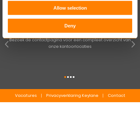
Keylane Nederland (HQ)
Allow selection
T
+31 88 404 50 00
E
info@keylane.com
pens
Deny
mog
Bezoek de contactpagina voor een compleet overzicht van
onze kantoorlocaties
Vacatures
Privacyverklaring Keylane
Contact