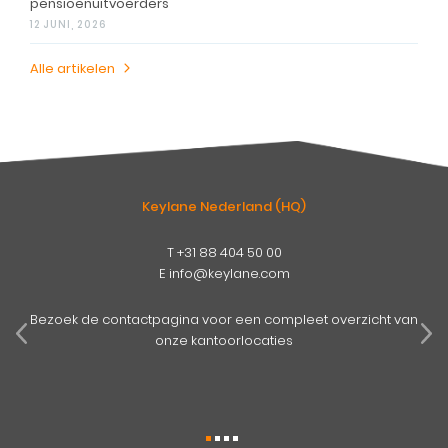
pensioenuitvoerders
12 JUNI, 2026
Alle artikelen
Keylane Nederland (HQ)
T
+31 88 404 50 00
E
info@keylane.com
pens
mog
Bezoek de contactpagina voor een compleet overzicht van
onze kantoorlocaties