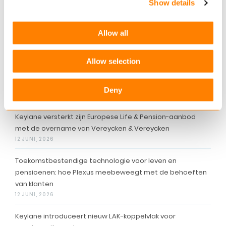
Show details
voorkomen.
Allow all
Bekijk de volledige podcast hier:
Leon de Looff
(Keylane) over de technologische kant van de
pensioentransitie – Leaders in Finance
Allow selection
Deny
Gerelateerde artikelen
Keylane versterkt zijn Europese Life & Pension-aanbod
met de overname van Vereycken & Vereycken
12 JUNI, 2026
Toekomstbestendige technologie voor leven en
pensioenen: hoe Plexus meebeweegt met de behoeften
van klanten
12 JUNI, 2026
Keylane introduceert nieuw LAK-koppelvlak voor