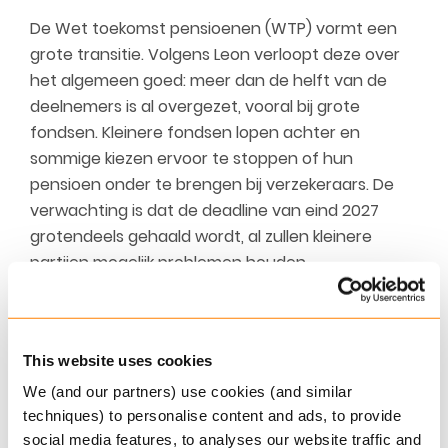
De Wet toekomst pensioenen (WTP) vormt een
grote transitie. Volgens Leon verloopt deze over
het algemeen goed: meer dan de helft van de
deelnemers is al overgezet, vooral bij grote
fondsen. Kleinere fondsen lopen achter en
sommige kiezen ervoor te stoppen of hun
pensioen onder te brengen bij verzekeraars. De
verwachting is dat de deadline van eind 2027
grotendeels gehaald wordt, al zullen kleinere
partijen mogelijk problemen houden.
Op technisch vlak zijn datakwaliteit en
rekenkracht cruciaal. Het omzetten van oude
pensioenrechten naar nieuwe systemen is
This website uses cookies
complex en vereist nauwkeurige data en zware
We (and our partners) use cookies (and similar
berekeningen. Daarnaast wordt AI ingezet om
techniques) to personalise content and ads, to provide
datamigraties efficiënter te maken. Veel
social media features, to analyses our website traffic and