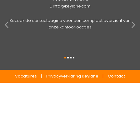
E
info@keylane.com
pens
mog
Bezoek de contactpagina voor een compleet overzicht van
onze kantoorlocaties
Vacatures
Privacyverklaring Keylane
Contact