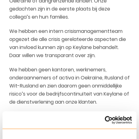
Oekraïne of aangrenzende landen. Onze
gedachten zijn in de eerste plaats bij deze
collega’s en hun families.
We hebben een intern crisismanagementteam
opgezet die alle crisis gerelateerde aspecten die
van invloed kunnen zijn op Keylane behandelt.
Daar willen we transparant over zijn.
We hebben geen kantoren, werknemers,
onderaannemers of activa in Oekraïne, Rusland of
Wit-Rusland en zien daarom geen onmiddellijke
risico’s voor de bedrijfscontinuïteit van Keylane of
de dienstverlening aan onze klanten.
Omdat we niet weten of deze crisis kan
uitgroeien tot een cyberoorlog in West-Europa,
kijken we ook naar de veiligheidskant van deze