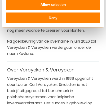
Allow selection
Vereycken in de Belgische markt te combineren
met het brede technologieportfolio van Keylane,
ontstaat ruimte om innovatie te versnellen,
Deny
productmogelijkheden verder uit te bouwen en
nog meer waarde te creëren voor klanten.
Na goedkeuring van de overname in juni 2026 zal
Vereycken & Vereycken verdergaan onder de
naam Keylane.
Over Vereycken & Vereycken
Vereycken & Vereycken werd in 1988 opgericht
door Luc en Carl Vereycken. Sindsdien is het
bedrijf uitgegroeid tot benchmark in
polisbeheersystemen voor Belgische
levensverzekeraars. Het succes is gebouwd op