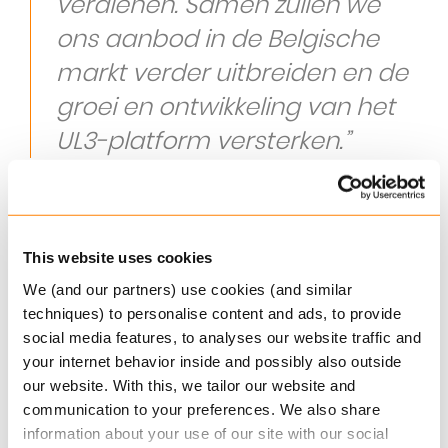
verdienen. Samen zullen we
ons aanbod in de Belgische
markt verder uitbreiden en de
groei en ontwikkeling van het
UL3-platform versterken.”
Ook Luc Vereycken, CEO van Vereycken &
Vereycken, kijkt vooruit:
This website uses cookies
“Dit markeert een belangrijke
We (and our partners) use cookies (and similar
volgende stap in onze
techniques) to personalise content and ads, to provide
groeireis. Als onderdeel van
social media features, to analyses our website traffic and
Keylane versterken we onze
your internet behavior inside and possibly also outside
our website. With this, we tailor our website and
capaciteit om
communication to your preferences. We also share
toonaangevende technologie
information about your use of our site with our social