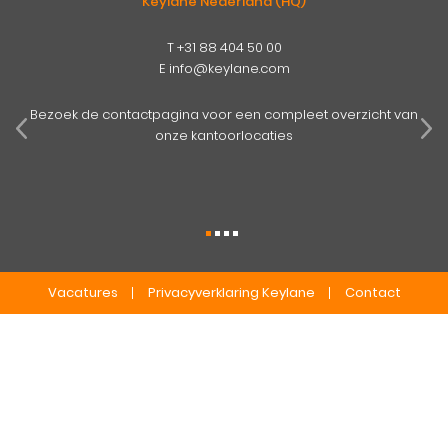
Keylane Nederland (HQ)
T
+31 88 404 50 00
E
info@keylane.com
pens
mog
Bezoek de contactpagina voor een compleet overzicht van
onze kantoorlocaties
Vacatures
Privacyverklaring Keylane
Contact