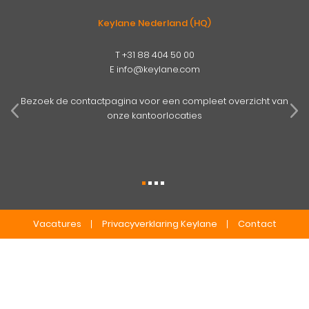
Keylane Nederland (HQ)
T
+31 88 404 50 00
E
info@keylane.com
pens
mog
Bezoek de contactpagina voor een compleet overzicht van
onze kantoorlocaties
Vacatures
Privacyverklaring Keylane
Contact