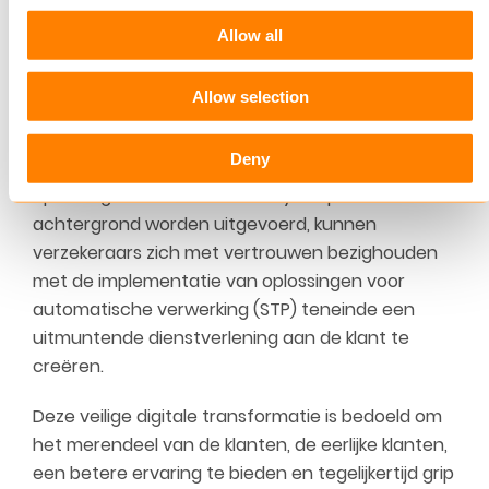
zowel acceptatie als schadeclaims beschermen.
Allow all
Hierin kunnen binnenkomende polisaanvragen, -
verlengingen en -claims automatisch worden
Allow selection
samengebracht en gescreend. Ook moet het
mogelijk zijn om verdachte schadeclaims direct te
Deny
markeren voor verder onderzoek. Terwijl deze
oplossingen voor fraude-analyse op de
achtergrond worden uitgevoerd, kunnen
verzekeraars zich met vertrouwen bezighouden
met de implementatie van oplossingen voor
automatische verwerking (STP) teneinde een
uitmuntende dienstverlening aan de klant te
creëren.
Deze veilige digitale transformatie is bedoeld om
het merendeel van de klanten, de eerlijke klanten,
een betere ervaring te bieden en tegelijkertijd grip