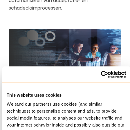
automatiseren van acceptatie- en
schadeclaimprocessen.
Geautomatiseerd
This website uses cookies
verzekeringsfraude voorkomen
We (and our partners) use cookies (and similar
Voorts is het belangrijk om te bespreken hoe dit
techniques) to personalise content and ads, to provide
streven concreet moet worden gerealiseerd.
social media features, to analyses our website traffic and
Daarbij is sprake van een groot punt van zorg,
your internet behavior inside and possibly also outside our