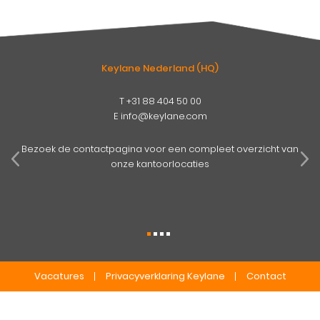
Keylane Nederland (HQ)
T
+31 88 404 50 00
E
info@keylane.com
pens
mog
Bezoek de contactpagina voor een compleet overzicht van
onze kantoorlocaties
Vacatures
Privacyverklaring Keylane
Contact