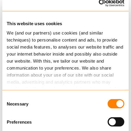
Nieuwe DORA-wetgeving
Ontwikkelingen wettelijk kader digitale
This website uses cookies
weerbaarheid in de financiele sector. (Digital
We (and our partners) use cookies (and similar
Operational Resiliance Act – DORA)
techniques) to personalise content and ads, to provide
Pensioenuitvoerders…
social media features, to analyses our website traffic and
Lees verder
your internet behavior inside and possibly also outside
our website. With this, we tailor our website and
communication to your preferences. We also share
information about your use of our site with our social
media, advertising and analytics partners who may
combine it with other information that you’ve provided to
them or that they’ve collected from your use of their
Consent
services.
Necessary
Selection
Read more
about this in our cookie statement. Through
13 DECEMBER, 2021
Preferences
the cookie settings under “Details”, you can determine
Keylane verstevigt relaties in
which cookies we place. You can always
change or