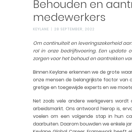
Behouden en aant
medewerkers
KEYLANE
28 SEPTEMBER, 2022
Om continuiteit en leveringszekerheid aan
rol in onze bedrijfsvoering. Een update
zorgen voor
het
behoud
en
aantrekken va
Binnen Keylane erkennen we de grote waard
onze mensen de belangrijkste factor van o
gretige en toegewijde experts en we moet
Net zoals vele andere werkgevers wordt 
arbeidsmarkt. Ons antwoord hierop is, erv
voelen om een volgende stap in hun car
daarbuiten. Daarom bouwden we enkele jar
Keylane Global Career Framework heeft elk