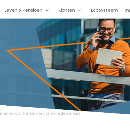
Leven & Pensioen
Klanten
Ecosysteem
In
den en aantrekken Keylane medewerkers