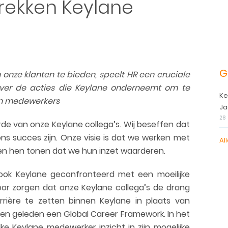
rekken Keylane
G
 onze klanten te bieden, speelt HR een cruciale
 over de acties die Keylane onderneemt om te
Ke
n medewerkers
Ja
28
e van onze Keylane collega’s. Wij beseffen dat
ns succes zijn. Onze visie is dat we werken met
Al
en hen tonen dat we hun inzet waarderen.
ook Keylane geconfronteerd met een moeilijke
oor zorgen dat onze Keylane collega’s de drang
rière te zetten binnen Keylane in plaats van
en geleden een Global Career Framework. In het
e Keylane medewerker inzicht in zijn mogelijk
e