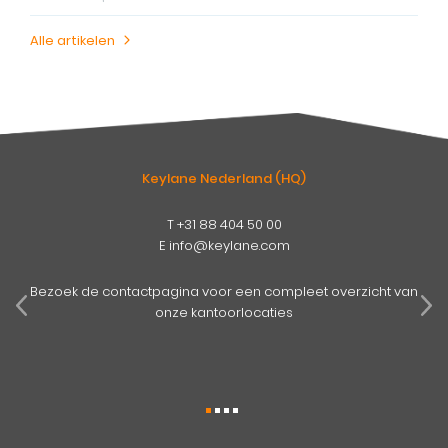
Alle artikelen
Keylane Nederland (HQ)
T
+31 88 404 50 00
E
info@keylane.com
pens
mog
Bezoek de contactpagina voor een compleet overzicht van
onze kantoorlocaties