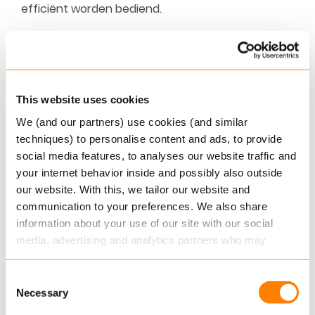
efficiënt worden bediend.
5. Automatiseer waar mogelijk
Streef naar een sterk geautomatiseerd
overgangsproces met vaste
This website uses cookies
communicatiemomenten voor adviseurs, klanten
en hun deelnemers. Zo kan bijvoorbeeld de
We (and our partners) use cookies (and similar
techniques) to personalise content and ads, to provide
overgangscommunicatie over het kapitaal van de
social media features, to analyses our website traffic and
deelnemer voor en na de overgang worden
your internet behavior inside and possibly also outside
geautomatiseerd: denk aan het aanmaken van
our website. With this, we tailor our website and
een documentsjabloon, UCM-verzoeken en het
communication to your preferences. We also share
beschikbaar stellen van de gegevens op het
information about your use of our site with our social
deelnemersportaal. Dit vermindert het
media, advertising and analytics partners who may
operationele risico en verbetert de
combine it with other information that you’ve provided to
klanttevredenheid.
them or that they’ve collected from your use of their
Consent
services.
Necessary
Selection
6. Zorg voor een soepel verloop