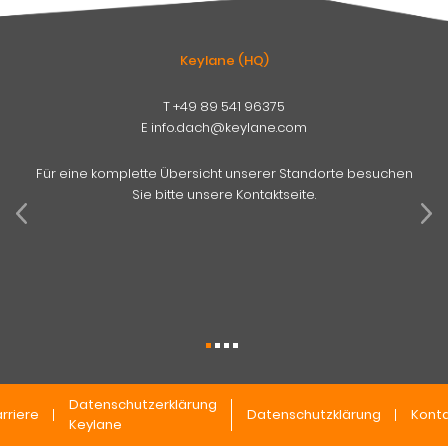
Keylane (HQ)
T
+49 89 541 96375
E
info.dach@keylane.com
Für eine komplette Übersicht unserer Standorte besuchen
Sie bitte unsere Kontaktseite.
Datenschutzerklärung
rriere
Datenschutzklärung
Konta
Keylane