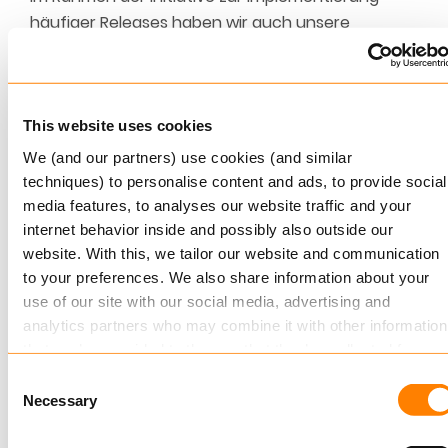
häufiger Releases haben wir auch unsere
Wartungsstrategie in Bezug auf ältere Releases
geändert. Anstatt Fehlerbehebungen in ältere
Versionen zurückzuportieren, beheben wir jetzt
Fehler in der nächsten Version, nach dem sog Fix-
This website uses cookies
Forward-Ansatz. Diese wird immer innerhalb von
We (and our partners) use cookies (and similar
einem Monat erfolgen.
techniques) to personalise content and ads, to provide social
Versicherungsgesellschaften profitieren von dem
media features, to analyses our website traffic and your
Umstand stets eine aktuelle Axon-Version nutzen
internet behavior inside and possibly also outside our
website. With this, we tailor our website and communication
zu können. Im Gegenzug ist der Aufwand für
to your preferences. We also share information about your
Keylane für die Rückportierung von Korrekturen
use of our site with our social media, advertising and
auf ältere Versionen von Axon ebenfalls geringer.
analytics partners who may combine it with other information
Im Jahr 2019 haben wir unseren ersten Kunden
that you’ve provided to them or that they’ve collected from
auf monatliche Releases umgestellt. Dafür wurde
your use of their services.
Consent
ein gemischtes Entwicklungsteam (DevOps-
Necessary
Selection
Team) aus Personen der Produktentwicklung, dem
Read more
about this in our cookie statement. Through the
Hosting und dem Deliveryteam gegründet, um die
cookie settings under “Details”, you can determine which