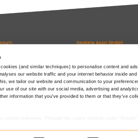
essum
Keylane Axon GmbH
s
wortlich für den Inhalt dieser
Geschäftsführer:
Lukas van Grunsven
cookies (and similar techniques) to personalise content and ads
Philipp E. Lederer
nalyses our website traffic and your internet behavior inside and
ne GmbH
Eintragung (HRB) 211735
this, we tailor our website and communication to your preferenc
sign Offices
Gerichtsstand: Amtsgericht M
r use of our site with our social media, advertising and analytic
eimer Str. 143C
 München
Newsletter
her information that you’ve provided to them or that they’ve col
.
 89 541 96375
Direkt abonnieren
o.dach@keylane.com
ur cookie statement. Through the cookie settings under “Details”
we place. You can always
change or withdraw
your consent.