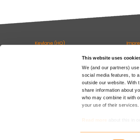
Keylane (HQ)
Impr
This website uses cookie
T
+49 89 541 96375
Verant
E
info.dach@keylane.com
Seite:
We (and our partners) use 
social media features, to a
Keyla
Für eine komplette Übersicht unserer
outside our website. With 
c/o De
Standorte besuchen Sie bitte unsere
share information about you
Rosenh
Kontaktseite.
81671
who may combine it with ot
your use of their services
T: +49
M: inf
Read more
about this in o
determine which cookies 