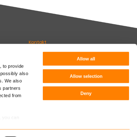
Kontakt
Erfahren Sie mehr
Allow all
, to provide
 possibly also
Allow selection
Folgen Sie Keylane
es. We also
ünchen
s partners
Deny
lected from
, you can