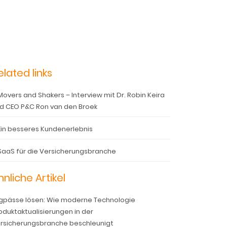
elated links
Movers and Shakers – Interview mit Dr. Robin Keira
d CEO P&C Ron van den Broek
Ein besseres Kundenerlebnis
SaaS für die Versicherungsbranche
hnliche Artikel
gpässe lösen: Wie moderne Technologie
oduktaktualisierungen in der
rsicherungsbranche beschleunigt