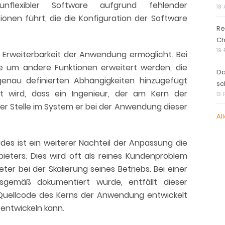
lexibler Software aufgrund fehlender
18 
ionen führt, die die Konfiguration der Software
Re
Ch
19
e Erweiterbarkeit der Anwendung ermöglicht. Bei
e um andere Funktionen erweitert werden, die
Da
nau definierten Abhängigkeiten hinzugefügt
sc
t wird, dass ein Ingenieur, der am Kern der
13
r Stelle im System er bei der Anwendung dieser
All
es ist ein weiterer Nachteil der Anpassung die
eters. Dies wird oft als reines Kundenproblem
r bei der Skalierung seines Betriebs. Bei einer
sgemäß dokumentiert wurde, entfällt dieser
n Quellcode des Kerns der Anwendung entwickelt
 entwickeln kann.