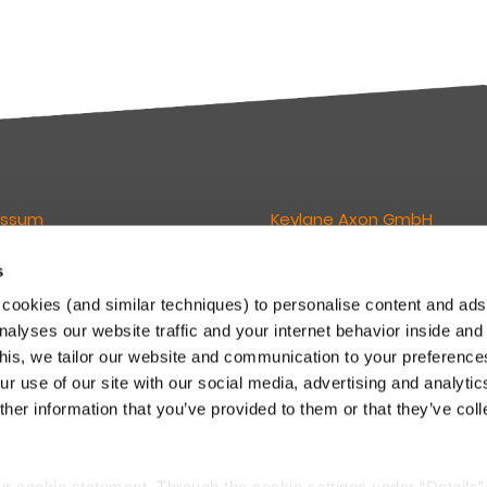
essum
Keylane Axon GmbH
s
wortlich für den Inhalt dieser
Geschäftsführer:
Lukas van Grunsven
cookies (and similar techniques) to personalise content and ads
Philipp E. Lederer
nalyses our website traffic and your internet behavior inside and
ne GmbH
Eintragung (HRB) 211735
this, we tailor our website and communication to your preferenc
sign Offices
Gerichtsstand: Amtsgericht M
r use of our site with our social media, advertising and analytic
eimer Str. 143C
 München
Newsletter
her information that you’ve provided to them or that they’ve col
.
 89 541 96375
Direkt abonnieren
o.dach@keylane.com