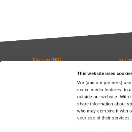
Keylane (HQ)
Impr
This website uses cookie
T
+49 89 541 96375
Verant
E
info.dach@keylane.com
Seite:
We (and our partners) use 
social media features, to a
Keyla
Für eine komplette Übersicht unserer
outside our website. With 
c/o De
Standorte besuchen Sie bitte unsere
share information about you
Rosenh
Kontaktseite.
81671
who may combine it with ot
your use of their services
T: +49
M: inf