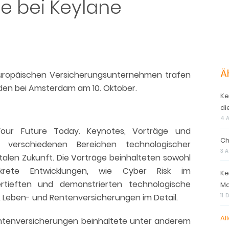
re bei Keylane
Ä
europäischen Versicherungsunternehmen trafen
iden bei Amsterdam am 10. Oktober.
Ke
di
4 
ur Future Today. Keynotes, Vorträge und
Ch
 verschiedenen Bereichen technologischer
3 
italen Zukunft. Die Vorträge beinhalteten sowohl
rete Entwicklungen, wie Cyber Risk im
Ke
ertieften und demonstrierten technologische
Ma
 Leben- und Rentenversicherungen im Detail.
11
All
entenversicherungen beinhaltete unter anderem