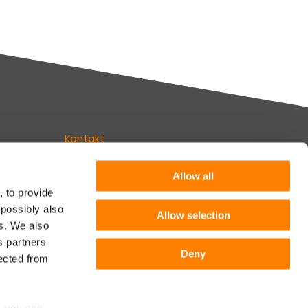
Kontakt
Erfahren Sie mehr
Allow all
, to provide
 possibly also
Allow selection
Folgen Sie Keylane
es. We also
ünchen
s partners
Deny
lected from