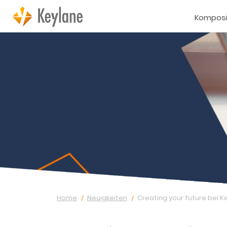
Komposi
Home
Neuigkeiten
Creating your future bei K