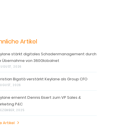
hnliche Artikel
ylane stärkt digitales Schadenmanagement durch
e Übernahme von 360Globalnet
AUGUST, 2026
ristian Bigatà verstärkt Keylane als Group CFO
AUGUST, 2026
ylane ernennt Dennis Eisert zum VP Sales &
rketing P&C
 DEZEMBER, 2025
e Artikel